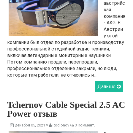
австрийс
кая
компания
- AKG. В
Австрии
у этой
компании был отдел по разработке и производству
профессиональной студийной аудио техники,
включая легендарные мониторные наушники.
Потом компанию продали, перепродали,
профессиональное отделение закрыли, но люди,
которые там работали, не отчаялись и...
Дальше
Tchernov Cable Special 2.5 AC
Power отзыв
декабря 05, 2021
Rodionov
3 Коммент.