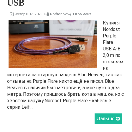
USB
ноября 07, 2021
Rodionov
1 Коммент.
Купил я
Nordost
Purple
Flare
USB A-B
2,0 m по
отзывам
из
интернета на старшую модель Blue Heaven, так как
отзывы на Purple Flare никто ещё не писал. Blue
Heaven в наличии был метровый, а мне нужно два
метра. Поэтому пришлось брать кота в мешке, но с
хвостом наружу.Nordost Purple Flare - кабель в
серии Leif....
Дальше