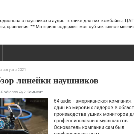
одионова о наушниках и аудио технике для них: комбайны, ЦАП 
вы, сравнения. ** Материал содержит моё субъективное мнение
а августа 2021
обзор линейки наушников
Rodionov
2 Коммент.
64 audio - американская компания,
один из мировых лидеров в облас
производства ушних мониторов д
профессиональных музыкантов.
Основатель компании сам был
профессиональным