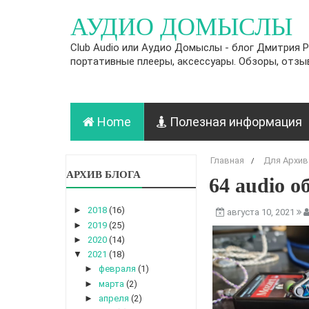
АУДИО ДОМЫСЛЫ
Club Audio или Аудио Домыслы - блог Дмитрия Р
портативные плееры, аксессуары. Обзоры, отзы
Home
Полезная информация
Главная
Для Архив
/
АРХИВ БЛОГА
64 audio 
►
2018
(16)
августа 10, 2021
►
2019
(25)
►
2020
(14)
▼
2021
(18)
►
февраля
(1)
►
марта
(2)
►
апреля
(2)