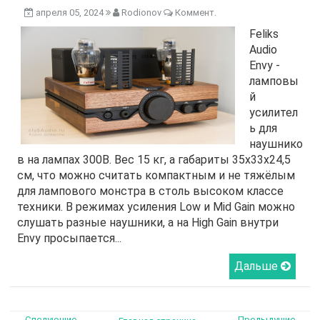
апреля 05, 2024
Rodionov
Коммент.
Feliks
Audio
Envy -
ламповы
й
усилител
ь для
наушнико
в на лампах 300В. Вес 15 кг, а габариты 35х33х24,5
см, что можно считать компактным и не тяжёлым
для лампового монстра в столь высоком классе
техники. В режимах усиления Low и Mid Gain можно
слушать разные наушники, а на High Gain внутри
Envy просыпается...
Дальше
← Следующие
Предыдущие →