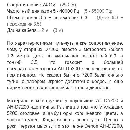
Сопротивление 24 Ом
(25 Ом)
Частотный диапазон 5 - 40000 Гц
(5 - 55000 Гц)
Штекер: джек 3.5 + переходник 6.3
(Джек 6.3 +
переходник 3.5)
Длина кабеля 1,2 м
(3 м)
По характеристикам чуть-чуть ниже сопротивление,
чему у старших D7200, вместо 3 метрового кабеля
1,2 метра, джек по умолчания не толстый 6,3, а
тонкий 3,5, что говорит о большей
предрасположенности AH-D5200 к использованию с
портативном. Не сказал бы, что 7200 были сильно
тугие, с плеером играют достаточно бодро. И ещё
видим немного урезанный частотный диапазон.
Материал и конструкция у наушников AH-D5200 и
AH-D7200 идентичны. Разница в том, что у младших
5200 оголовье и амбушюры коричневого цвета, а
чашки темнее. Когда берёшь новинку от Denon в
руки, первая мысль, что это те же Denon AH-D7200,