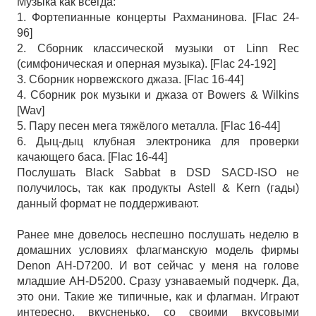
Музыка как всегда:
1. Фортепианные концерты Рахманинова. [Flac 24-
96]
2. Сборник классической музыки от Linn Rec
(симфоническая и оперная музыка). [Flac 24-192]
3. Сборник норвежского джаза. [Flac 16-44]
4. Сборник рок музыки и джаза от Bowers & Wilkins
[Wav]
5. Пару песен мега тяжёлого металла. [Flac 16-44]
6. Дыц-дыц клубная электроника для проверки
качающего баса. [Flac 16-44]
Послушать Black Sabbat в DSD SACD-ISO не
получилось, так как продукты Astell & Kern (гады)
данный формат не поддерживают.
Ранее мне довелось неспешно послушать неделю в
домашних условиях флагманскую модель фирмы
Denon AH-D7200. И вот сейчас у меня на голове
младшие AH-D5200. Сразу узнаваемый подчерк. Да,
это они. Такие же типичные, как и флагман. Играют
интересно, вкусненько, со своими вкусовыми