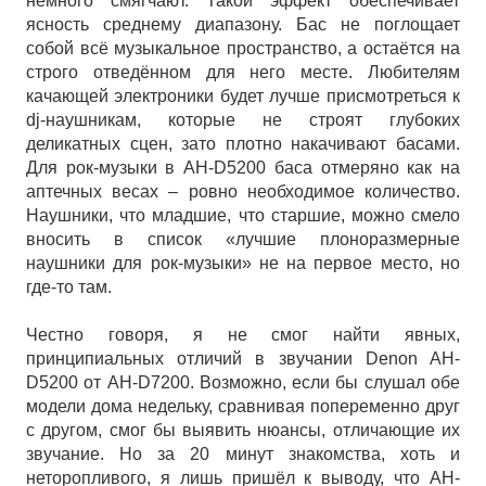
немного смягчают. Такой эффект обеспечивает
ясность среднему диапазону. Бас не поглощает
собой всё музыкальное пространство, а остаётся на
строго отведённом для него месте. Любителям
качающей электроники будет лучше присмотреться к
dj-наушникам, которые не строят глубоких
деликатных сцен, зато плотно накачивают басами.
Для рок-музыки в AH-D5200 баса отмеряно как на
аптечных весах – ровно необходимое количество.
Наушники, что младшие, что старшие, можно смело
вносить в список «лучшие плоноразмерные
наушники для рок-музыки» не на первое место, но
где-то там.
Честно говоря, я не смог найти явных,
принципиальных отличий в звучании Denon AH-
D5200 от AH-D7200. Возможно, если бы слушал обе
модели дома недельку, сравнивая попеременно друг
с другом, смог бы выявить нюансы, отличающие их
звучание. Но за 20 минут знакомства, хоть и
неторопливого, я лишь пришёл к выводу, что AH-