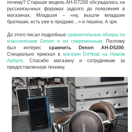
почему? Старшая модель AH-D7200 обсуждалась на
русскоязычных форумах задолго до появления в
магазинах. Младшая – «ну, вышли младшие
братишки, есть уже в продаже…» и тишина. А зря.
До этого писал подробные
сравнительные обзоры по
классическим Denon и по современным
. Поэтому
был интерес
сравнить Denon AH-D5200
.
Специально приехал в
магазин DrHead на Новом
Арбате
. Спасибо магазину и сотрудникам за
предоставленную технику.