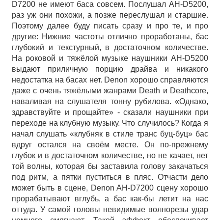
D7200 не имеют баса совсем. Послушал AH-D5200,
раз уж они похожи, а позже переслушал и старшие.
Поэтому далее буду писать сразу и про те, и про
другие: Нижние частоты отлично проработаны, бас
глубокий и текстурный, в достаточном количестве.
На роковой и тяжёлой музыке наушники AH-D5200
выдают приличную порцию драйва и никакого
недостатка на басах нет. Denon хорошо справляются
даже с очень тяжёлыми жанрами Death и Deathcore,
наваливая на слушателя тонну рубилова. «Однако,
здравствуйте и прощайте» - сказали наушники при
переходе на клубную музыку. Что случилось? Когда я
начал слушать «клубняк в стиле транс буц-буц» бас
вдруг остался на своём месте. Он по-прежнему
глубок и в достаточном количестве, но не качает, нет
той волны, которая бы заставила голову закачаться
под ритм, а пятки пуститься в пляс. Отчасти дело
может быть в сцене, Denon AH-D7200 сцену хорошо
прорабатывают вглубь, а бас как-бы летит на нас
оттуда. У самой головы невидимые волнорезы удар